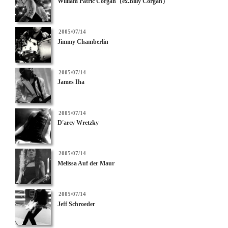
William Patric Corgan（ex.Billy Corgan）
日:
投
2005/07/14
稿
Jimmy Chamberlin
日:
投
2005/07/14
稿
James Iha
日:
投
2005/07/14
稿
D'arcy Wretzky
日:
投
2005/07/14
稿
Melissa Auf der Maur
日:
投
2005/07/14
稿
Jeff Schroeder
日: