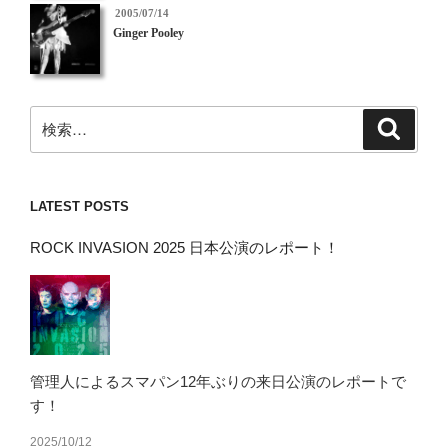
投
2005/07/14
稿
Ginger Pooley
日:
検
検
索
索:
LATEST POSTS
ROCK INVASION 2025 日本公演のレポート！
管理人によるスマパン12年ぶりの来日公演のレポートで
す！
2025/10/12