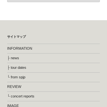
サイトマップ
INFORMATION
├ news
├ tour dates
└ from spjp
REVIEW
└ concert reports
IMAGE