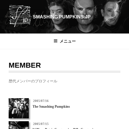
コ
ン
SMASHING PUMPKINS.JP
テ
ン
ツ
へ
メニュー
ス
キ
ッ
MEMBER
プ
歴代メンバーのプロフィール
投
2005/07/16
稿
The Smashing Pumpkins
日:
投
2005/07/15
稿