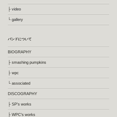
├ video
└ gallery
バンドについて
BIOGRAPHY
├ smashing pumpkins
├ wpc
└ associated
DISCOGRAPHY
├ SP’s works
├ WPC’s works