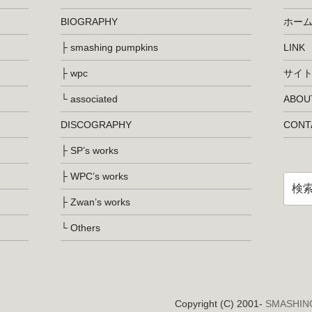
BIOGRAPHY
ホー
├ smashing pumpkins
LINK
├ wpc
サイ
└ associated
ABOUT
DISCOGRAPHY
CONT
├ SP’s works
├ WPC’s works
検
索:
├ Zwan’s works
└ Others
Copyright (C) 2001-
SMASHIN