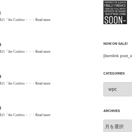
1
Mの「the Confess・・・
Read more
NOW ON SALE!
0
Mの「the Confess・・・
Read more
[itemlink post_
CATEGORIES
9
Mの「the Confess・・・
Read more
Categories
8
ARCHIVES
Mの「the Confess・・・
Read more
Archives