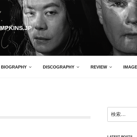
MPKINS.JP
BIOGRAPHY
DISCOGRAPHY
REVIEW
IMAG
検
索:
LATEST POSTS