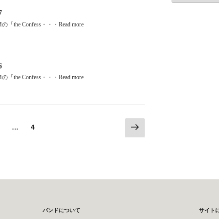
7
Mの「the Confess・・・
Read more
6
Mの「the Confess・・・
Read more
次
固
固
…
4
の
定
定
ペ
ペ
ペ
ー
ー
ー
ジ
ジ
ジ
バンドについて
サイト