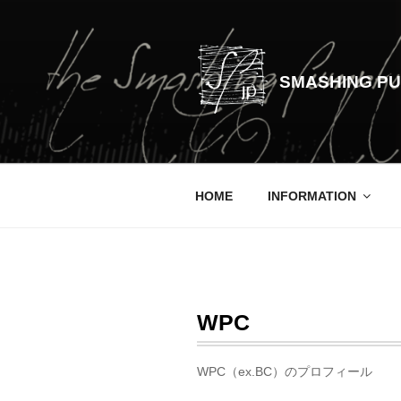
コ
ン
テ
ン
SMASHING PU
ツ
へ
ス
キ
ッ
HOME
INFORMATION
プ
WPC
WPC（ex.BC）のプロフィール