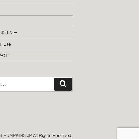
ム
トポリシー
 Site
ACT
検
索
G PUMPKINS.JP
All Rights Reserved.