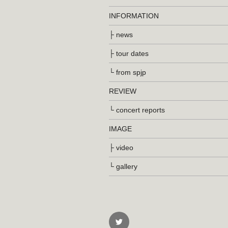
送
INFORMATION
り
├ news
├ tour dates
└ from spjp
REVIEW
└ concert reports
IMAGE
├ video
└ gallery