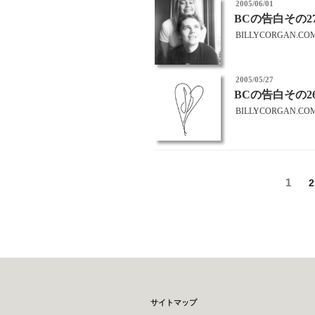
投
2005/06/01
稿
BCの告白その2
日:
BILLYCORGAN.CO
投
2005/05/27
稿
BCの告白その2
日:
BILLYCORGAN.CO
投
固
1
2
定
稿
ペ
の
ー
ジ
ペ
ー
サイトマップ
ジ