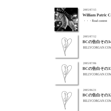
投
2005/07/15
稿
William Patric
日:
・・・
Read content
投
2005/07/12
稿
BCの告白その3
日:
BILLYCORGAN.CO
投
2005/07/06
稿
BCの告白その3
日:
BILLYCORGAN.CO
投
2005/06/21
稿
BCの告白その3
日:
BILLYCORGAN.CO