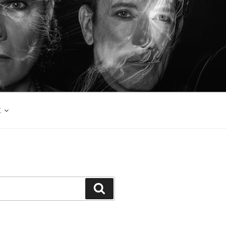
E
検
索