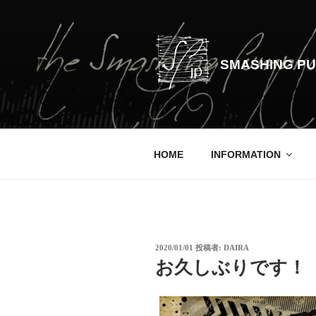
コ
ン
テ
ン
SMASHING PU
ツ
へ
ス
キ
ッ
HOME
INFORMATION
プ
投
2020/01/01
投稿者:
DAIRA
稿
お久しぶりです！
日: