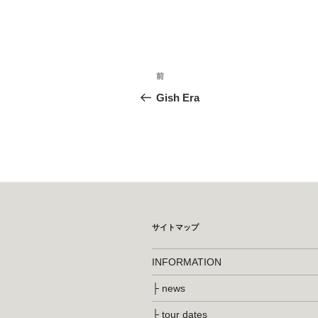
投
前
前
稿
の
Gish Era
投
ナ
稿
ビ
ゲ
ー
シ
サイトマップ
ョ
INFORMATION
ン
├ news
├ tour dates