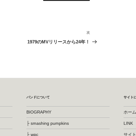
次
次
の
1979のMVリリースから24年！
投
稿
バンドについて
サイト
BIOGRAPHY
ホー
├ smashing pumpkins
LINK
├ wpc
サイ