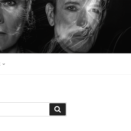
E
検
索