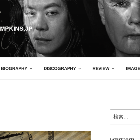
MPKINS.JP
BIOGRAPHY
DISCOGRAPHY
REVIEW
IMAG
検
索:
LATEST POSTS