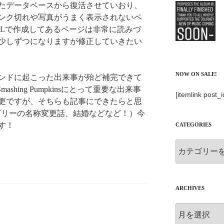
たデータベースから復活させていおり、
リンク切れや写真がうまく表示されないペ
MLで作成してあるページは非常に読みづ
少しずつになりますが修正していきたい
NOW ON SALE!
ンドに起こった出来事が殆ど補完できて
ashing Pumpkinsにとって重要な出来事
[itemlink post_
更ですが、そちらも記事にできたらと思
にビリーの名称変更話、結婚などなど！）今
す！
CATEGORIES
Categories
ARCHIVES
Archives