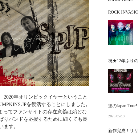
ROCK INVA
祝★12年ぶり
2020年オリンピックイヤーということ
UMPKINS.JPを復活することにしました。
望のJapan Tour!
によってファンサイトの存在意義は殆どな
2025/05/13
ぱりバンドを応援するために細くても長
います。
新作完成！リ